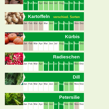
Jan
Feb
Mär
Apr
Mai
Jun
Jul
Aug
Sep
Okt
Nov
Dez
Kartoffeln
verschied. Sorten
Jan
Feb
Mär
Apr
Mai
Jun
Jul
Aug
Sep
Okt
Nov
Dez
Kürbis
Jan
Feb
Mär
Apr
Mai
Jun
Jul
Aug
Sep
Okt
Nov
Dez
Radieschen
Jan
Feb
Mär
Apr
Mai
Jun
Jul
Aug
Sep
Okt
Nov
Dez
Dill
Jan
Feb
Mär
Apr
Mai
Jun
Jul
Aug
Sep
Okt
Nov
Dez
Petersilie
Jan
Feb
Mär
Apr
Mai
Jun
Jul
Aug
Sep
Okt
Nov
Dez