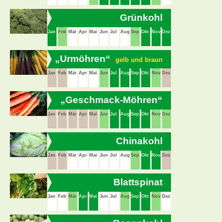
Grünkohl
Jan
Feb
Mär
Apr
Mai
Jun
Jul
Aug
Sep
Okt
Nov
Dez
„Urmöhren“
gelb und braun
Jan
Feb
Mär
Apr
Mai
Jun
Jul
Aug
Sep
Okt
Nov
Dez
„Geschmack-Möhren“
Jan
Feb
Mär
Apr
Mai
Jun
Jul
Aug
Sep
Okt
Nov
Dez
Chinakohl
Jan
Feb
Mär
Apr
Mai
Jun
Jul
Aug
Sep
Okt
Nov
Dez
Blattspinat
Jan
Feb
Mär
Apr
Mai
Jun
Jul
Aug
Sep
Okt
Nov
Dez