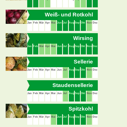
Weiß- und Rotkohl
Jan
Feb
Mär
Apr
Mai
Jun
Jul
Aug
Sep
Okt
Nov
Dez
Wirsing
Jan
Feb
Mär
Apr
Mai
Jun
Jul
Aug
Sep
Okt
Nov
Dez
Sellerie
Jan
Feb
Mär
Apr
Mai
Jun
Jul
Aug
Sep
Okt
Nov
Dez
Staudensellerie
Jan
Feb
Mär
Apr
Mai
Jun
Jul
Aug
Sep
Okt
Nov
Dez
Spitzkohl
Jan
Feb
Mär
Apr
Mai
Jun
Jul
Aug
Sep
Okt
Nov
Dez