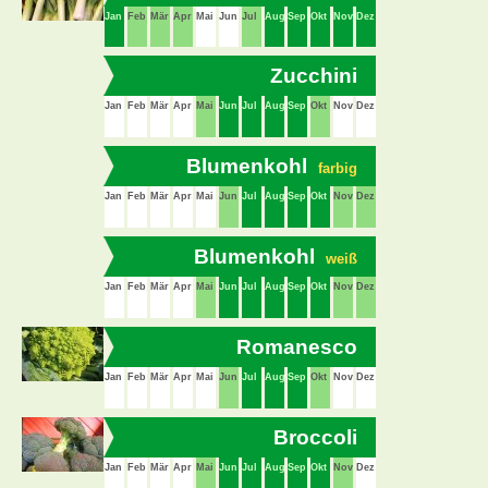
Jan
Feb
Mär
Apr
Mai
Jun
Jul
Aug
Sep
Okt
Nov
Dez
Zucchini
Jan
Feb
Mär
Apr
Mai
Jun
Jul
Aug
Sep
Okt
Nov
Dez
Blumenkohl
farbig
Jan
Feb
Mär
Apr
Mai
Jun
Jul
Aug
Sep
Okt
Nov
Dez
Blumenkohl
weiß
Jan
Feb
Mär
Apr
Mai
Jun
Jul
Aug
Sep
Okt
Nov
Dez
Romanesco
Jan
Feb
Mär
Apr
Mai
Jun
Jul
Aug
Sep
Okt
Nov
Dez
Broccoli
Jan
Feb
Mär
Apr
Mai
Jun
Jul
Aug
Sep
Okt
Nov
Dez