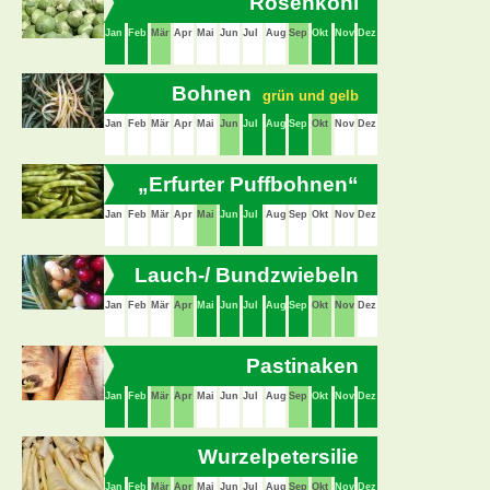
Rosenkohl
Jan
Feb
Mär
Apr
Mai
Jun
Jul
Aug
Sep
Okt
Nov
Dez
Bohnen
grün und gelb
Jan
Feb
Mär
Apr
Mai
Jun
Jul
Aug
Sep
Okt
Nov
Dez
„Erfurter Puffbohnen“
Jan
Feb
Mär
Apr
Mai
Jun
Jul
Aug
Sep
Okt
Nov
Dez
Lauch-/ Bundzwiebeln
Jan
Feb
Mär
Apr
Mai
Jun
Jul
Aug
Sep
Okt
Nov
Dez
Pastinaken
Jan
Feb
Mär
Apr
Mai
Jun
Jul
Aug
Sep
Okt
Nov
Dez
Wurzelpetersilie
Jan
Feb
Mär
Apr
Mai
Jun
Jul
Aug
Sep
Okt
Nov
Dez