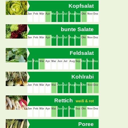
Kopfsalat
Jan
Feb
Mär
Apr
Mai
Jun
Jul
Aug
Sep
Okt
Nov
Dez
bunte Salate
Jan
Feb
Mär
Apr
Mai
Jun
Jul
Aug
Sep
Okt
Nov
Dez
Feldsalat
Jan
Feb
Mär
Apr
Mai
Jun
Jul
Aug
Sep
Okt
Nov
Dez
Kohlrabi
Jan
Feb
Mär
Apr
Mai
Jun
Jul
Aug
Sep
Okt
Nov
Dez
Rettich
weiß & rot
Jan
Feb
Mär
Apr
Mai
Jun
Jul
Aug
Sep
Okt
Nov
Dez
Poree