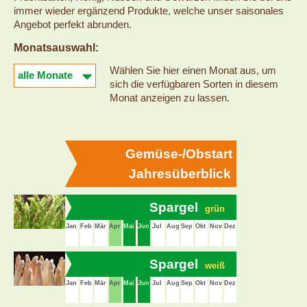
immer wieder ergänzend Produkte, welche unser saisonales
Angebot perfekt abrunden.
Monatsauswahl:
Wählen Sie hier einen Monat aus, um
sich die verfügbaren Sorten in diesem
Monat anzeigen zu lassen.
Gemüse-/Obstart
Jahresüberblick
Spargel
grün
Jan
Feb
Mär
Apr
Mai
Jun
Jul
Aug
Sep
Okt
Nov
Dez
Spargel
weiß
Jan
Feb
Mär
Apr
Mai
Jun
Jul
Aug
Sep
Okt
Nov
Dez